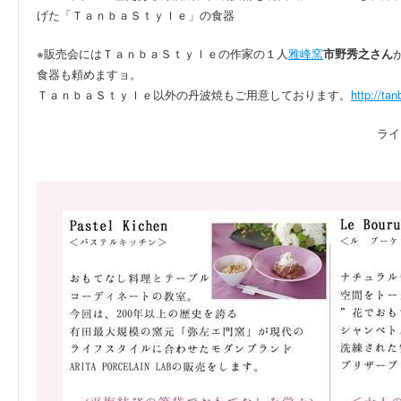
げた「ＴａｎｂａＳｔｙｌｅ」の食器
※販売会にはＴａｎｂａＳｔｙｌｅの作家の１人
雅峰窯
市野秀之さん
食器も頼めますョ。
ＴａｎｂａＳｔｙｌｅ以外の丹波焼もご用意しております。
http://tan
ライ